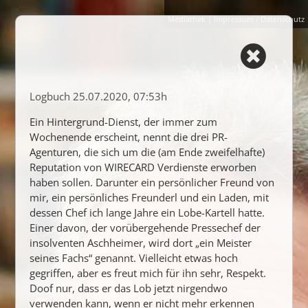
Mediathek
|
Impressum / Datenschutz
Logbuch
25.07.2020, 07:53
Ein Hintergrund-Dienst, der immer zum
Wochenende erscheint, nennt die drei PR-
Agenturen, die sich um die (am Ende zweifelhafte)
Reputation von WIRECARD Verdienste erworben
haben sollen. Darunter ein persönlicher Freund von
mir, ein persönliches Freunderl und ein Laden, mit
dessen Chef ich lange Jahre ein Lobe-Kartell hatte.
Einer davon, der vorübergehende Pressechef der
insolventen Aschheimer, wird dort „ein Meister
seines Fachs“ genannt. Vielleicht etwas hoch
gegriffen, aber es freut mich für ihn sehr, Respekt.
Doof nur, dass er das Lob jetzt nirgendwo
verwenden kann, wenn er nicht mehr erkennen