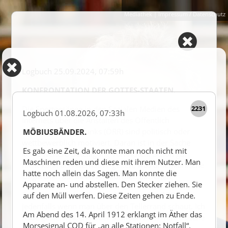
Mediathek
|
Impressum / Datenschutz
Logbuch
25.09.2024, 07:59
KONFRONTATION DER GOTTES-STAATEN.
2231
Die Spottgesänge in den Sozialen Medien des
Logbuch
01.08.2026, 07:33
Internets über die Anstalten des Öffentlich
Rechtlichen Rundfunks (ÖRR) sind politisch oder
MÖBIUSBÄNDER.
wettbewerblich motiviert. Daran ist in der Sache
Es gab eine Zeit, da konnte man noch nicht mit
keine weitere Beteiligung von Nöten. Schon gar
Maschinen reden und diese mit ihrem Nutzer. Man
nicht kann als Alternative gelten, was amerikanische
hatte noch allein das Sagen. Man konnte die
Oligarchen auf ihren Plattformen abziehen.
Apparate an- und abstellen. Den Stecker ziehen. Sie
Es gibt sie, die intelligente Nutzung des ÖRR,
auf den Müll werfen. Diese Zeiten gehen zu Ende.
jedenfalls wenn man über den Tellerrand schaut. Ich
Am Abend des 14. April 1912 erklangt im Äther das
habe gestern Abend über Stunden zwei französische
Morsesignal CQD für „an alle Stationen: Notfall“.