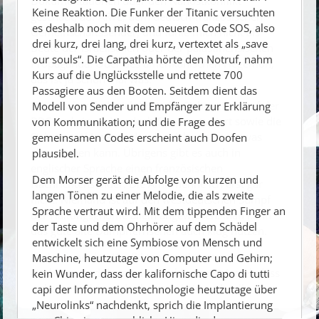
Dokumentationen über den Nahostkonflikt
Keine Reaktion. Die Funker der Titanic versuchten
geschaut, auf ARTE, dem deutsch-französischen
es deshalb noch mit dem neueren Code SOS, also
Gemeinschaftssender, und fühle mich nicht als
drei kurz, drei lang, drei kurz, vertextet als „save
Beute der israelischen oder der palästinensischen
our souls“. Die Carpathia hörte den Notruf, nahm
Propaganda. Oder des amerikanischen Hegemon;
Kurs auf die Unglücksstelle und rettete 700
das ist ja schon mal was.
Passagiere aus den Booten. Seitdem dient das
Zuvor schon habe ich britische Sichtweisen auf der
Modell von Sender und Empfänger zur Erklärung
BBC und einem Murdoch-Sender studiert sowie die
von Kommunikation; und die Frage des
Sicht von Al Jazeera, der dem Islamismus etwas
gemeinsamen Codes erscheint auch Doofen
abgewinnen kann. Übrigens gibt es auch in
plausibel.
englischer Sprache einen französischen
Dem Morser gerät die Abfolge von kurzen und
Nachrichtensender. Die Amis nenne ich erst gar
langen Tönen zu einer Melodie, die als zweite
nicht. Niemand ist auf den westdeutschen Sumpf
Sprache vertraut wird. Mit dem tippenden Finger an
der Haltungsgnome allein angewiesen. Man kann
der Taste und dem Ohrhörer auf dem Schädel
das gute alte Dampffernsehen auch klug nutzen.
entwickelt sich eine Symbiose von Mensch und
Ich lerne an den Konflikten Israels mit seinen
Maschine, heutzutage von Computer und Gehirn;
Nachbarn und denen der Nachbarn mit Israel, dass
kein Wunder, dass der kalifornische Capo di tutti
es keine leichte und schon gar keine schnelle
capi der Informationstechnologie heutzutage über
Lösung geben wird, zumal die militärische
„Neurolinks“ nachdenkt, sprich die Implantierung